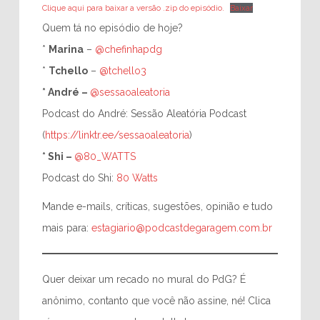
Clique aqui para baixar a versão .zip do episódio.
Baixar
Quem tá no episódio de hoje?
*
Marina
–
@chefinhapdg
*
Tchello
–
@tchello3
*
André –
@sessaoaleatoria
Podcast do André: Sessão Aleatória Podcast
(
https://linktr.ee/sessaoaleatoria
)
*
​Shi –
@80_WATTS
Podcast do Shi:
80 Watts
Mande e-mails, críticas, sugestões, opinião e tudo
mais para:
estagiario@podcastdegaragem.com.br
Quer deixar um recado no mural do PdG? É
anônimo, contanto que você não assine, né! Clica