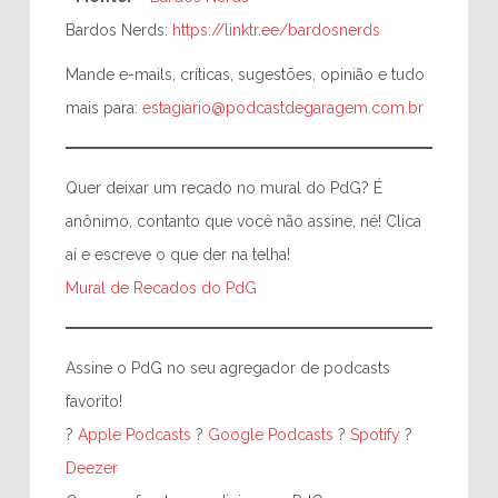
Bardos Nerds:
https://linktr.ee/bardosnerds
Mande e-mails, críticas, sugestões, opinião e tudo
mais para:
estagiario@podcastdegaragem.com.br
Quer deixar um recado no mural do PdG? É
anônimo, contanto que você não assine, né! Clica
aí e escreve o que der na telha!
Mural de Recados do PdG
Assine o PdG no seu agregador de podcasts
favorito!
?
Apple Podcasts
?
Google Podcasts
?
Spotify
?
Deezer