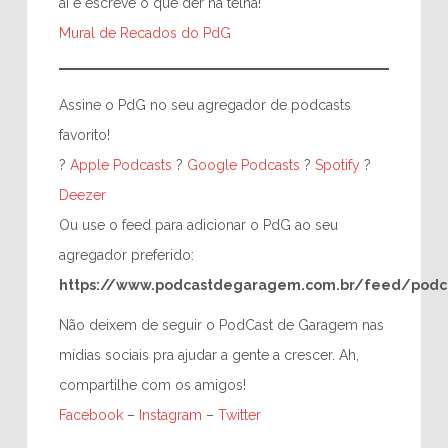
aí e escreve o que der na telha!
Mural de Recados do PdG
Assine o PdG no seu agregador de podcasts
favorito!
?
Apple Podcasts
?
Google Podcasts
?
Spotify
?
Deezer
Ou use o feed para adicionar o PdG ao seu
agregador preferido:
https://www.podcastdegaragem.com.br/feed/podc
Não deixem de seguir o PodCast de Garagem nas
mídias sociais pra ajudar a gente a crescer. Ah,
compartilhe com os amigos!
Facebook
–
Instagram
–
Twitter