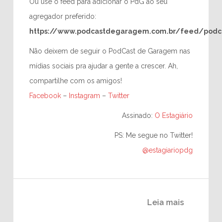
Ou use o feed para adicionar o PdG ao seu
agregador preferido:
https://www.podcastdegaragem.com.br/feed/podc
Não deixem de seguir o PodCast de Garagem nas
mídias sociais pra ajudar a gente a crescer. Ah,
compartilhe com os amigos!
Facebook
–
Instagram
–
Twitter
Assinado:
O Estagiário
PS: Me segue no Twitter!
@estagiariopdg
Leia mais