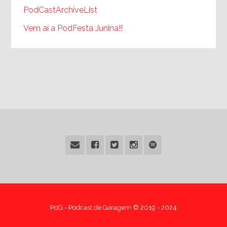
PodCastArchiveList
Vem aí a PodFesta Junina!!
PdG - Podcast de Garagem © 2019 - 2024