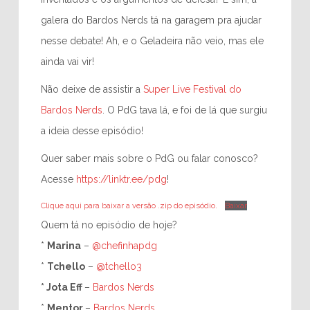
galera do Bardos Nerds tá na garagem pra ajudar
nesse debate! Ah, e o Geladeira não veio, mas ele
ainda vai vir!
Não deixe de assistir a
Super Live Festival do
Bardos Nerds
. O PdG tava lá, e foi de lá que surgiu
a ideia desse episódio!
Quer saber mais sobre o PdG ou falar conosco?
Acesse
https://linktr.ee/pdg
!
Clique aqui para baixar a versão .zip do episódio.
Baixar
Quem tá no episódio de hoje?
*
Marina
–
@chefinhapdg
*
Tchello
–
@tchello3
* Jota Eff
–
Bardos Nerds
*
Mentor
–
Bardos Nerds