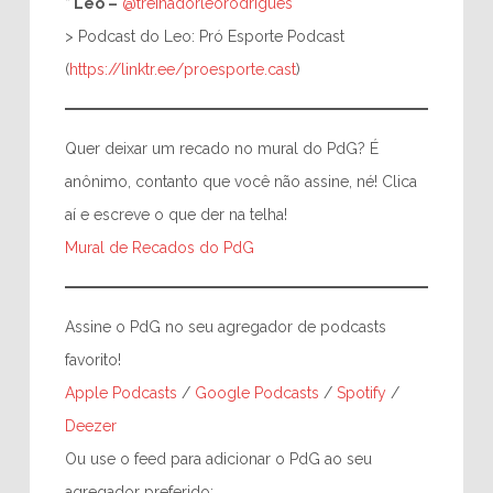
*
Leo –
@treinadorleorodrigues
> Podcast do Leo: Pró Esporte Podcast
(
https://linktr.ee/proesporte.cast
)
Quer deixar um recado no mural do PdG? É
anônimo, contanto que você não assine, né! Clica
aí e escreve o que der na telha!
Mural de Recados do PdG
Assine o PdG no seu agregador de podcasts
favorito!
Apple Podcasts
/
Google Podcasts
/
Spotify
/
Deezer
Ou use o feed para adicionar o PdG ao seu
agregador preferido: