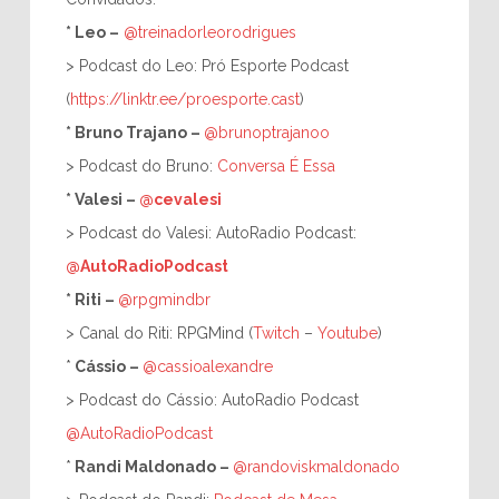
*
Leo –
@treinadorleorodrigues
> Podcast do Leo: Pró Esporte Podcast
(
https://linktr.ee/proesporte.cast
)
*
Bruno Trajano –
@brunoptrajanoo
> Podcast do Bruno:
Conversa É Essa
*
Valesi
–
@cevalesi
> Podcast do Valesi: AutoRadio Podcast:
@AutoRadioPodcast
* Riti
–
@rpgmindbr
> Canal do Riti: RPGMind (
Twitch
–
Youtube
)
*
Cássio –
@cassioalexandre
> Podcast do Cássio: AutoRadio Podcast
@AutoRadioPodcast
*
Randi Maldonado –
@randoviskmaldonado