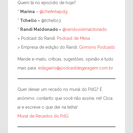
Quem tá no episódio de hoje?
*
Marina
–
@chefinhapdg
*
Tchello –
@tchello3
*
Randi Maldonado –
@randoviskmaldonado
> Podcast do Randi:
Podcast de Mesa
> Empresa de edição do Randi:
Grimório Podcasts
Mande e-mails, críticas, sugestões, opinião e tudo
mais para:
estagiario@podcastdegaragem.com.br
Quer deixar um recado no mural do PdG? É
anônimo, contanto que você não assine, né! Clica
aí e escreve o que der na telha!
Mural de Recados do PdG