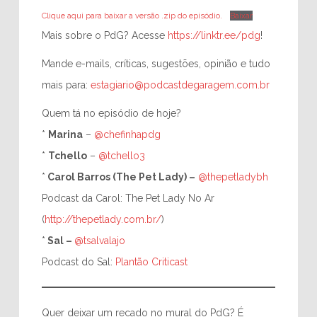
Clique aqui para baixar a versão .zip do episódio.
Baixar
Mais sobre o PdG? Acesse
https://linktr.ee/pdg
!
Mande e-mails, críticas, sugestões, opinião e tudo
mais para:
estagiario@podcastdegaragem.com.br
Quem tá no episódio de hoje?
*
Marina
–
@chefinhapdg
*
Tchello
–
@tchello3
*
Carol Barros (The Pet Lady) –
@thepetladybh
Podcast da Carol: The Pet Lady No Ar
(
http://thepetlady.com.br/
)
*
Sal
–
@tsalvalajo
Podcast do Sal:
Plantão Criticast
Quer deixar um recado no mural do PdG? É