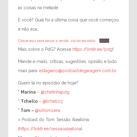
as coisas na metade.
E você? Qual foi a última coisa que você começou
e não aca…
Clique aqui para baixar a versão .zip do episódio.
Baixar
Mais sobre o PdG? Acesse
https://linktr.ee/pdg
!
Mande e-mails, críticas, sugestões, opinião e tudo
mais para:
estagiario@podcastdegaragem.com.br
Quem tá no episódio de hoje?
*
Marina
–
@chefinhapdg
*
Tchello
–
@tchello3
*
Tom –
@sirtomzera
> Podcast do Tom: Sessão Aleatória
(
https://linktr.ee/sessaoaleatoria
)