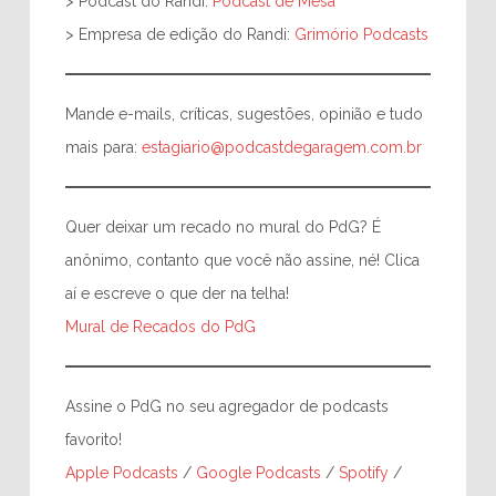
> Podcast do Randi:
Podcast de Mesa
> Empresa de edição do Randi:
Grimório Podcasts
Mande e-mails, críticas, sugestões, opinião e tudo
mais para:
estagiario@podcastdegaragem.com.br
Quer deixar um recado no mural do PdG? É
anônimo, contanto que você não assine, né! Clica
aí e escreve o que der na telha!
Mural de Recados do PdG
Assine o PdG no seu agregador de podcasts
favorito!
Apple Podcasts
/
Google Podcasts
/
Spotify
/