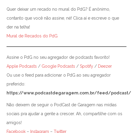
Quer deixar um recado no mural do PdG? É anônimo,
contanto que você não assine, né! Clica aí e escreve o que
der na telha!
Mural de Recados do PdG
Assine o PdG no seu agregador de podcasts favorito!
Apple Podcasts
/
Google Podcasts
/
Spotify
/
Deezer
Ou use o feed para adicionar o PdG ao seu agregador
preferido:
https://www.podcastdegaragem.com.br/feed/podcast/
Não deixem de seguir o PodCast de Garagem nas mídias
sociais pra ajudar a gente a crescer. Ah, compartilhe com os
amigos!
Facebook
–
Instagram
–
Twitter