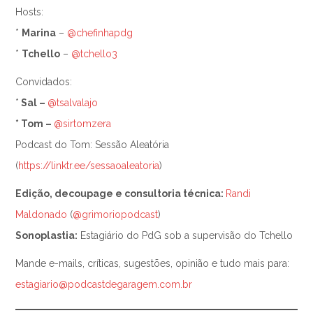
Hosts:
*
Marina
–
@chefinhapdg
*
Tchello
–
@tchello3
Convidados:
*
Sal –
@tsalvalajo
* Tom –
@sirtomzera
Podcast do Tom: Sessão Aleatória
(
https://linktr.ee/sessaoaleatoria
)
Edição, decoupage e consultoria técnica:
Randi
Maldonado
(
@grimoriopodcast
)
Sonoplastia:
Estagiário do PdG sob a supervisão do Tchello
Mande e-mails, críticas, sugestões, opinião e tudo mais para:
estagiario@podcastdegaragem.com.br