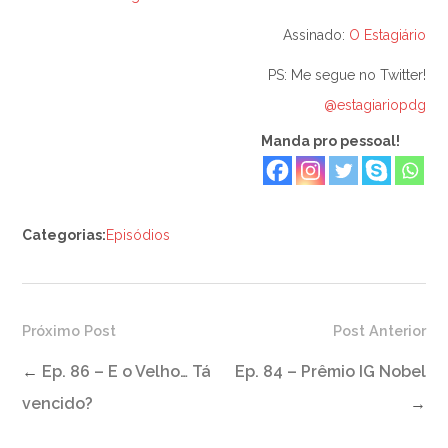
Assinado:
O Estagiário
PS: Me segue no Twitter!
@estagiariopdg
Manda pro pessoal!
Categorias:
Episódios
Próximo Post
Post Anterior
←
Ep. 86 – E o Velho… Tá
Ep. 84 – Prêmio IG Nobel
vencido?
→