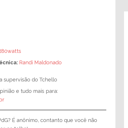
t80watts
técnica:
Randi Maldonado
a supervisão do Tchello
pinião e tudo mais para:
br
PdG? É anônimo, contanto que você não