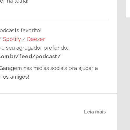
er na telha!
dcasts favorito!
/
Spotify
/
Deezer
ao seu agregador preferido:
com.br/feed/podcast/
aragem nas mídias sociais pra ajudar a
m os amigos!
Leia mais