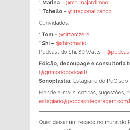
*
Marina
–
@marinajardim00
*
Tchello
–
@irracionalizando
Convidados:
* Tom –
@sirtomzera
* ​Shi –
@shiromatic
Podcast do Shi: 80 Watts –
@podcas
Edição, decoupage e consultoria 
(
@grimoriopodcast
)
Sonoplastia:
Estagiário do PdG sob 
Mande e-mails, críticas, sugestões, o
estagiario@podcastdegaragem.com.
Quer deixar um recado no mural do 