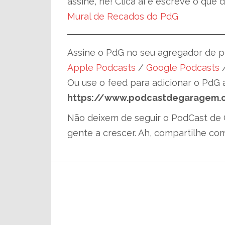
assine, né! Clica aí e escreve o que d
Mural de Recados do PdG
Assine o PdG no seu agregador de po
Apple Podcasts
/
Google Podcasts
Ou use o feed para adicionar o PdG 
https://www.podcastdegaragem.
Não deixem de seguir o PodCast de G
gente a crescer. Ah, compartilhe co